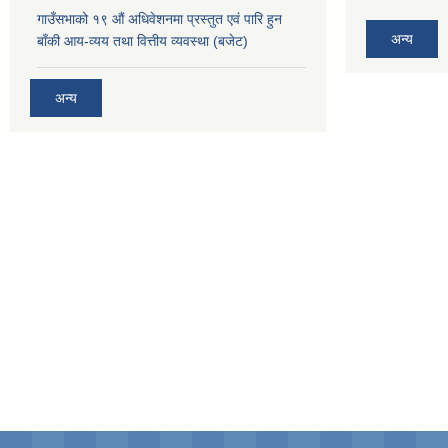
गाउँसभाको १९ ‌औं अधिवेशनमा प्रस्तुत एवं पारि हुन
अन्य
बाँकी आय-व्यय तथा वित्तीय व्यवस्था (बजेट)
अन्य