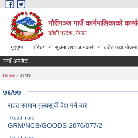
Skip to main content
गौरीगञ्‍ज गाउँ कार्यपालिकाको कार्
कोशी प्रदेश, नेपाल
गृहपृष्ठ
परिचय
सूचना तथा जानकारी
बजेट तथा योजना
नयाँ अपडेट
You are here
Home
» ७६/७७
७६/७७
राहत सामान मुल्यसूची पेश गर्ने बारे
Read more
about राहत सामान मुल्यसूची पेश गर्ने बारे
GRM/NCB/GOODS-2076/077/2
Read more
about GRM/NCB/GOODS-2076/077/2