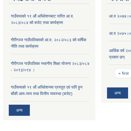
गाउँसभाको १९ औं अधिवेशनबाट पारित आ.व.
आ‍.व २०७७।०७
२०८३/०८४ को बजेट तथा कार्यक्रम
आ.व २०७५।०७६
गौरीगञ्ज गाउँपालिकाको आ.व. २०८२/०८३ को वार्षिक
नीति तथा कार्यक्रम
आर्थिक वर्ष २
प्रकार छन्
गौरीगञ्ज गाउँपालिका स्थानीय शिक्षा योजना २०८३/०८४
- २०९३/०९४ ।
Pages
« first
गाउँसभाको १९ ‌औं अधिवेशनमा प्रस्तुत एवं पारि हुन
अन्य
बाँकी आय-व्यय तथा वित्तीय व्यवस्था (बजेट)
अन्य