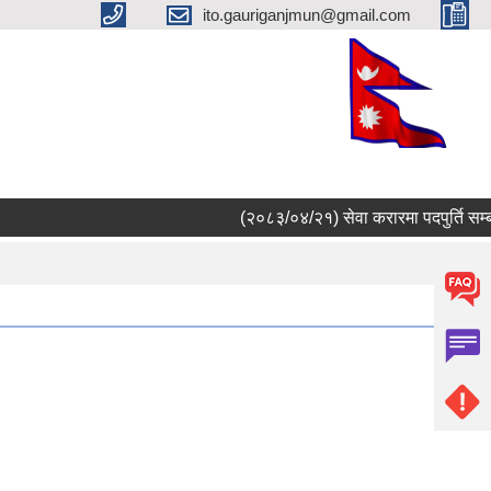
ito.gauriganjmun@gmail.com
(२०८३/०४/२१) सेवा करारमा पदपुर्ति सम्बन्ध