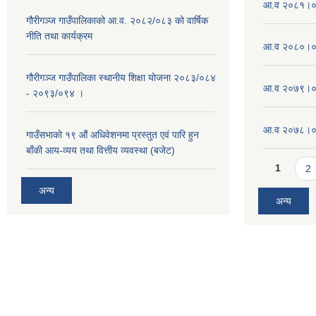
आ.व २०८१।०८
गौरीगञ्ज गाउँपालिकाको आ.व. २०८२/०८३ को वार्षिक
नीति तथा कार्यक्रम
आ.व २०८०।०८
गौरीगञ्ज गाउँपालिका स्थानीय शिक्षा योजना २०८३/०८४
आ.व २०७९।०८
- २०९३/०९४ ।
आ.व २०७८।०७९
गाउँसभाको १९ ‌औं अधिवेशनमा प्रस्तुत एवं पारि हुन
बाँकी आय-व्यय तथा वित्तीय व्यवस्था (बजेट)
Pages
1
2
अन्य
अन्य