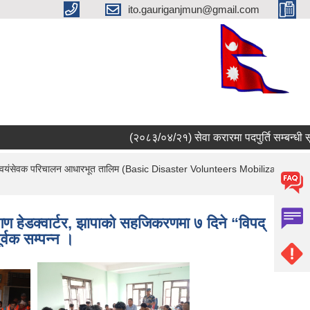
ito.gauriganjmun@gmail.com
(२०८३/०४/२१) सेवा करारमा पदपुर्ति सम्बन्धी सूचना 
पद् स्वयंसेवक परिचालन आधारभूत तालिम (Basic Disaster Volunteers Mobilization
ण हेडक्वार्टर, झापाको सहजिकरणमा ७ दिने “विपद्
वक सम्पन्न ।