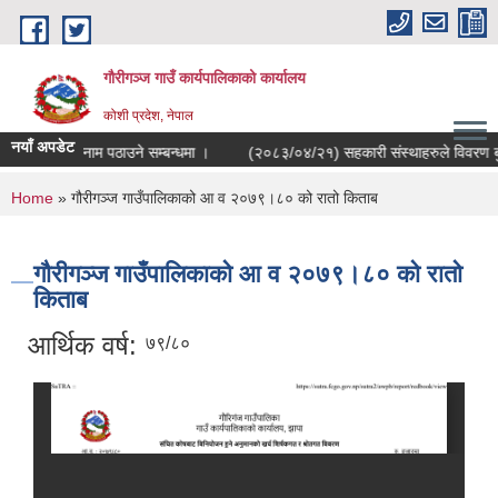
Skip to main content
गौरीगञ्‍ज गाउँ कार्यपालिकाको कार्यालय
कोशी प्रदेश, नेपाल
नयाँ अपडेट
सहभागीको नाम पठाउने सम्बन्धमा ।
(२०८३/०४/२१) सहकारी संस्थाहरुले विवरण बुझाउ
You are here
Home
» गौरीगञ्‍ज गाउँपालिकाको आ व २०७९।८० को रातो किताब
गौरीगञ्‍ज गाउँपालिकाको आ व २०७९।८० को रातो
किताब
आर्थिक वर्ष:
७९/८०