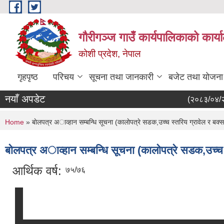
Skip to main content
गौरीगञ्‍ज गाउँ कार्यपालिकाको कार्
कोशी प्रदेश, नेपाल
गृहपृष्ठ
परिचय
सूचना तथा जानकारी
बजेट तथा योजना
नयाँ अपडेट
(२०८३/०४/२१) सेव
You are here
Home
» बाेलपत्र अाव्हान सम्बन्धि सूचना (कालाेपत्रे सडक,उच्च स्तरिय ग्रावेल र बक्स 
बाेलपत्र अाव्हान सम्बन्धि सूचना (कालाेपत्रे सडक,उच्च स
आर्थिक वर्ष:
७५/७६