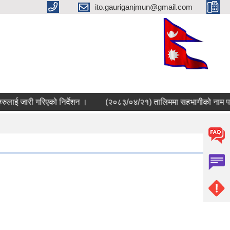
ito.gauriganjmun@gmail.com
 जारी गरिएको निर्देशन ।
(२०८३/०४/२१) तालिममा सहभागीको नाम पठाउने