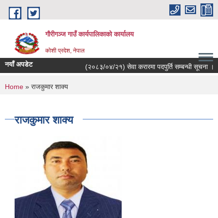
Skip to main content
गौरीगञ्‍ज गाउँ कार्यपालिकाको कार्यालय
कोशी प्रदेश, नेपाल
नयाँ अपडेट
(२०८३/०४/२१) सेवा करारमा पदपुर्ति सम्बन्धी सूचना ।
You are here
Home
» राजकुमार शाक्य
राजकुमार शाक्य