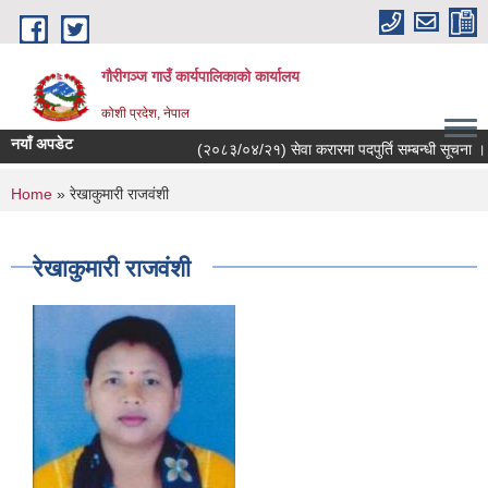
Skip to main content
गौरीगञ्‍ज गाउँ कार्यपालिकाको कार्यालय
कोशी प्रदेश, नेपाल
नयाँ अपडेट
(२०८३/०४/२१) सेवा करारमा पदपुर्ति सम्बन्धी सूचना ।
You are here
Home
» रेखाकुमारी राजवंशी
रेखाकुमारी राजवंशी