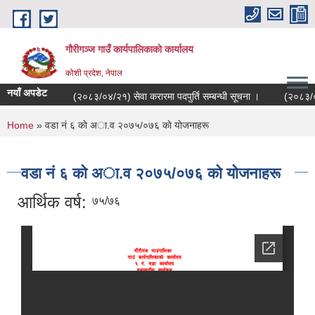
Skip to main content
गौरीगञ्‍ज गाउँ कार्यपालिकाको कार्यालय
कोशी प्रदेश, नेपाल
नयाँ अपडेट
(२०८३/०४/२१) सेवा करारमा पदपुर्ति सम्बन्धी सूचना ।
(२०८३/०४/
You are here
Home
» वडा नं ६ काे अा.व २०७५/०७६ काे याेजनाहरू
वडा नं ६ काे अा.व २०७५/०७६ काे याेजनाहरू
आर्थिक वर्ष:
७५/७६