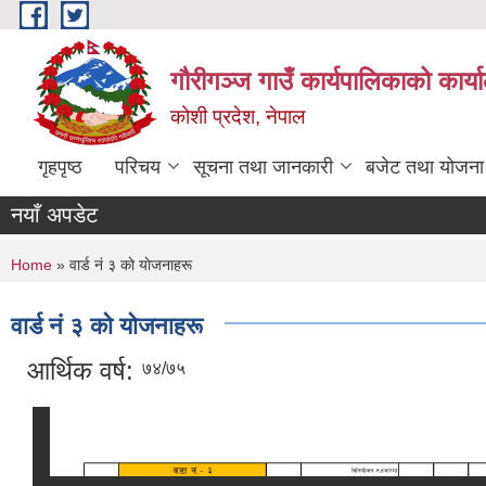
Skip to main content
गौरीगञ्‍ज गाउँ कार्यपालिकाको कार्
कोशी प्रदेश, नेपाल
गृहपृष्ठ
परिचय
सूचना तथा जानकारी
बजेट तथा योजना
नयाँ अपडेट
You are here
Home
» वार्ड नं ३ काे याेजनाहरू
वार्ड नं ३ काे याेजनाहरू
आर्थिक वर्ष:
७४/७५