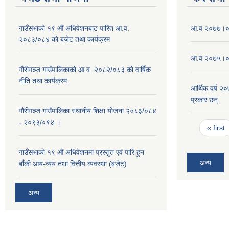
गाउँसभाको १९ औं अधिवेशनबाट पारित आ.व.
आ‍.व २०७७।०७
२०८३/०८४ को बजेट तथा कार्यक्रम
आ.व २०७५।०७६
गौरीगञ्ज गाउँपालिकाको आ.व. २०८२/०८३ को वार्षिक
नीति तथा कार्यक्रम
आर्थिक वर्ष २
प्रकार छन्
गौरीगञ्ज गाउँपालिका स्थानीय शिक्षा योजना २०८३/०८४
- २०९३/०९४ ।
Pages
« first
गाउँसभाको १९ ‌औं अधिवेशनमा प्रस्तुत एवं पारि हुन
अन्य
बाँकी आय-व्यय तथा वित्तीय व्यवस्था (बजेट)
अन्य