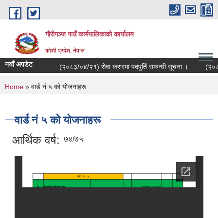
Skip to main content
गौरीगञ्‍ज गाउँ कार्यपालिकाको कार्यालय
कोशी प्रदेश, नेपाल
नयाँ अपडेट
(२०८३/०४/२१) सेवा करारमा पदपुर्ति सम्बन्धी सूचना ।
(२०८३/
You are here
Home
» वार्ड नं ५ काे याेजनाहरू
वार्ड नं ५ काे याेजनाहरू
आर्थिक वर्ष:
७४/७५