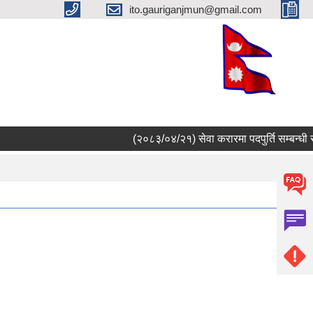
ito.gauriganjmun@gmail.com
(२०८३/०४/२१) सेवा करारमा पदपुर्ति सम्बन्धी सू