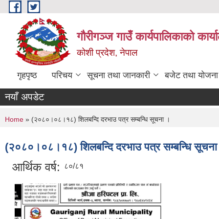
Skip to main content
गौरीगञ्‍ज गाउँ कार्यपालिकाको कार्
कोशी प्रदेश, नेपाल
गृहपृष्ठ
परिचय
सूचना तथा जानकारी
बजेट तथा योजना
नयाँ अपडेट
You are here
Home
» (२०८०।०८।१८) शिलबन्दि दरभाउ पत्र सम्बन्धि सूचना ।
(२०८०।०८।१८) शिलबन्दि दरभाउ पत्र सम्बन्धि सूचना
आर्थिक वर्ष:
८०/८१