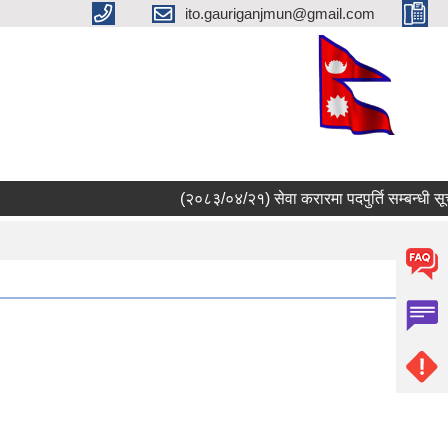
ito.gauriganjmun@gmail.com
(२०८३/०४/२१) सेवा करारमा पदपुर्ति सम्बन्धी सूचना