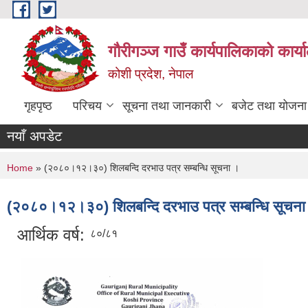
Skip to main content
गौरीगञ्‍ज गाउँ कार्यपालिकाको कार्
कोशी प्रदेश, नेपाल
गृहपृष्ठ
परिचय
सूचना तथा जानकारी
बजेट तथा योजना
नयाँ अपडेट
You are here
Home
» (२०८०।१२।३०) शिलबन्दि दरभाउ पत्र सम्बन्धि सूचना ।
(२०८०।१२।३०) शिलबन्दि दरभाउ पत्र सम्बन्धि सूचना
आर्थिक वर्ष:
८०/८१