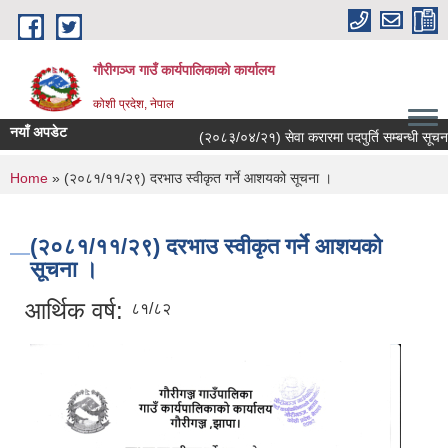
Skip to main content
गौरीगञ्‍ज गाउँ कार्यपालिकाको कार्यालय
कोशी प्रदेश, नेपाल
नयाँ अपडेट
(२०८३/०४/२१) सेवा करारमा पदपुर्ति सम्बन्धी सूचना 
You are here
Home
» (२०८१/११/२९) दरभाउ स्वीकृत गर्ने आशयको सूचना ।
(२०८१/११/२९) दरभाउ स्वीकृत गर्ने आशयको
सूचना ।
आर्थिक वर्ष:
८१/८२