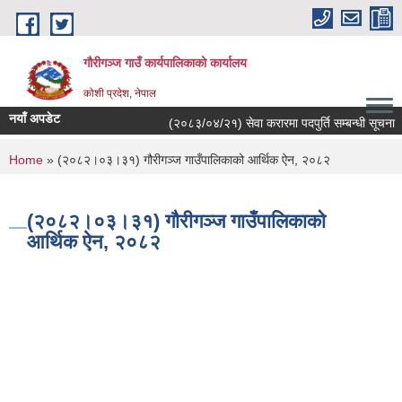
Skip to main content
गौरीगञ्‍ज गाउँ कार्यपालिकाको कार्यालय
कोशी प्रदेश, नेपाल
नयाँ अपडेट
(२०८३/०४/२१) सेवा करारमा पदपुर्ति सम्बन्धी सूचना ।
You are here
Home
» (२०८२।०३।३१) गौरीगञ्ज गाउँपालिकाको आर्थिक ऐन, २०८२
(२०८२।०३।३१) गौरीगञ्ज गाउँपालिकाको
आर्थिक ऐन, २०८२