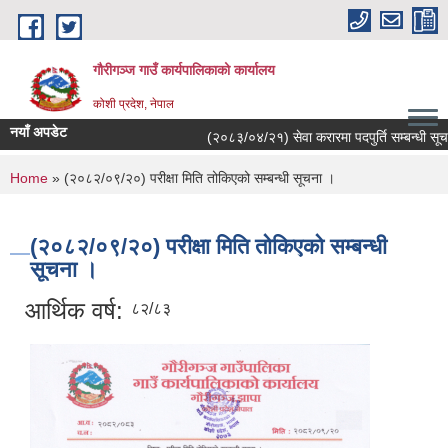
Skip to main content
गौरीगञ्‍ज गाउँ कार्यपालिकाको कार्यालय
कोशी प्रदेश, नेपाल
नयाँ अपडेट
(२०८३/०४/२१) सेवा करारमा पदपुर्ति सम्बन्धी सूचना
You are here
Home
» (२०८२/०९/२०) परीक्षा मिति तोकिएको सम्बन्धी सूचना ।
(२०८२/०९/२०) परीक्षा मिति तोकिएको सम्बन्धी
सूचना ।
आर्थिक वर्ष:
८२/८३