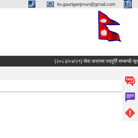
ito.gauriganjmun@gmail.com
(२०८३/०४/२१) सेवा करारमा पदपुर्ति सम्बन्धी सूचना