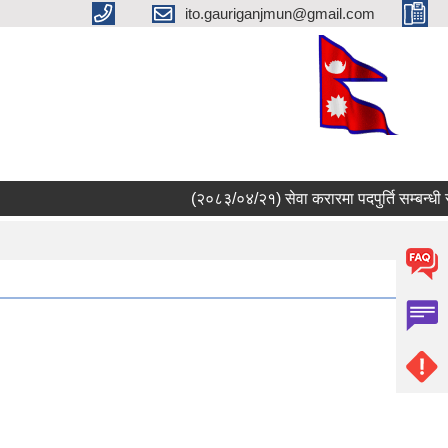
ito.gauriganjmun@gmail.com
(२०८३/०४/२१) सेवा करारमा पदपुर्ति सम्बन्धी सूच