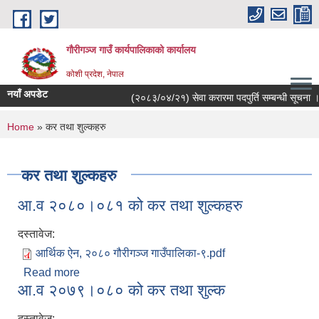
Skip to main content
गौरीगञ्‍ज गाउँ कार्यपालिकाको कार्यालय
कोशी प्रदेश, नेपाल
नयाँ अपडेट
(२०८३/०४/२१) सेवा करारमा पदपुर्ति सम्बन्धी सूचना ।
You are here
Home
» कर तथा शुल्कहरु
कर तथा शुल्कहरु
आ.व २०८०।०८१ को कर तथा शुल्कहरु
दस्तावेज:
आर्थिक ऐन, २०८० गौरीगञ्ज गाउँपालिका-९.pdf
Read more
about आ.व २०८०।०८१ को कर तथा शुल्कहरु
आ.व २०७९।०८० को कर तथा शुल्क
दस्तावेज: