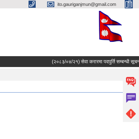
ito.gauriganjmun@gmail.com
(२०८३/०४/२१) सेवा करारमा पदपुर्ति सम्बन्धी सूचना ।