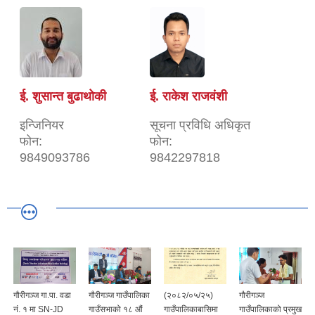
ई. शुसान्त बुढाथोकी
ई. राकेश राजवंशी
इन्जिनियर
सूचना प्रविधि अधिकृत
फोन:
फोन:
9849093786
9842297818
गौरीगञ्ज गा.पा. वडा
गौरीगञ्ज गाउँपालिका
(२०८२/०५/२५)
गौरीगञ्ज
नं. १ मा SN-JD
गाउँसभाको १८ औं
गाउँपालिकाबासिमा
गाउँपालिकाको प्रमुख