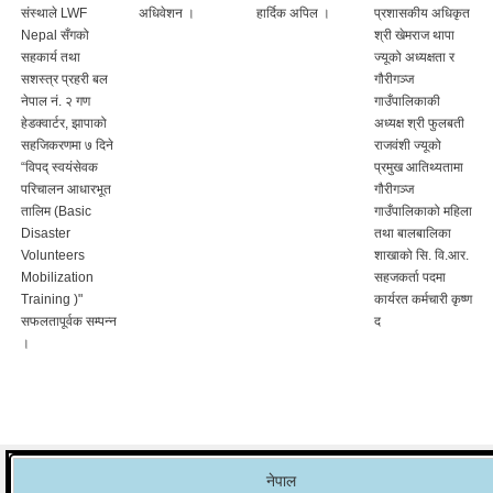
संस्थाले LWF
अधिवेशन ।
हार्दिक अपिल ।
प्रशासकीय अधिकृत
Nepal सँगको
श्री खेमराज थापा
सहकार्य तथा
ज्यूको अध्यक्षता र
सशस्त्र प्रहरी बल
गौरीगञ्ज
नेपाल नं. २ गण
गाउँपालिकाकी
हेडक्वार्टर, झापाको
अध्यक्ष श्री फुलबती
सहजिकरणमा ७ दिने
राजवंशी ज्यूको
“विपद् स्वयंसेवक
प्रमुख आतिथ्यतामा
परिचालन आधारभूत
गौरीगञ्ज
तालिम (Basic
गाउँपालिकाको महिला
Disaster
तथा बालबालिका
Volunteers
शाखाको सि. वि.आर.
Mobilization
सहजकर्ता पदमा
Training )"
कार्यरत कर्मचारी कृष्ण
सफलतापूर्वक सम्पन्न
द
।